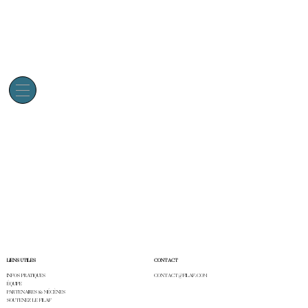
LIENS UTILES
CONTACT
INFOS PRATIQUES
CONTACT@FILAF.COM
ÉQUIPE
PARTENAIRES & MÉCÈNES
SOUTENEZ LE FILAF